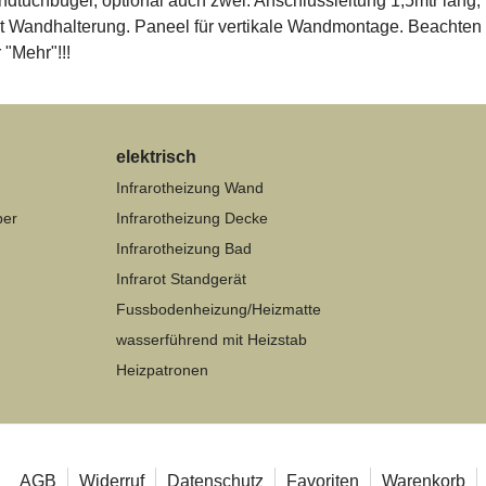
dtuchbügel, optional auch zwei. Anschlussleitung 1,5mtr lang,
it Wandhalterung. Paneel für vertikale Wandmontage. Beachten
 "Mehr"!!!
elektrisch
Infrarotheizung Wand
per
Infrarotheizung Decke
Infrarotheizung Bad
Infrarot Standgerät
Fussbodenheizung/Heizmatte
wasserführend mit Heizstab
Heizpatronen
AGB
Widerruf
Datenschutz
Favoriten
Warenkorb