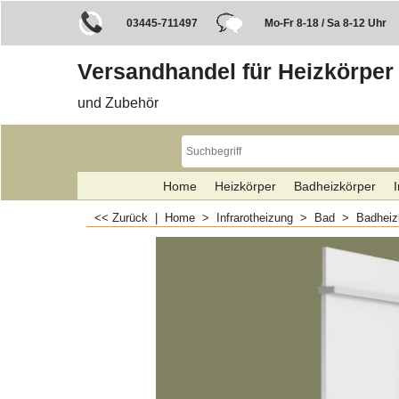
03445-711497
Mo-Fr 8-18 / Sa 8-12 Uhr
Versandhandel für Heizkörper
und Zubehör
Home
Heizkörper
Badheizkörper
I
<< Zurück
|
Home
>
Infrarotheizung
>
Bad
>
Badheiz