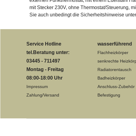
externen Funkthermostat, mit einem Edelstahl Han
mit Stecker 230V, ohne Thermostat/Steuerung, m
Sie auch unbedingt die Sicherheitshinweise unter
Service Hotline
wasserführend
tel.Beratung unter:
Flachheizkörper
03445 - 711497
senkrechte Heizkör
Montag - Freitag
Radiatorentausch
08:00-18:00 Uhr
Badheizkörper
Impressum
Anschluss-Zubehör
Zahlung/Versand
Befestigung