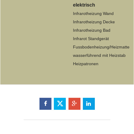
elektrisch
Infrarotheizung Wand
Infrarotheizung Decke
Infrarotheizung Bad
Infrarot Standgerät
Fussbodenheizung/Heizmatte
wasserführend mit Heizstab
Heizpatronen