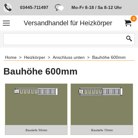
03445-711497
Mo-Fr 8-18 / Sa 8-12 Uhr
0
Versandhandel für Heizkörper
Home
>
Heizkörper
>
Anschluss unten
>
Bauhöhe 600mm
Bauhöhe 600mm
Bautiefe 50mm
Bautiefe 70mm